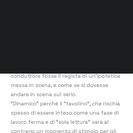
Simona Gonella: On line Emotions
Susanna Baccari: Il corpo – La stanza
Si lavorerà sul testo integrale di Goldoni
che mi ospita
“Gl’innamorati”.
Seminari 2018
Docenti
Le prove a “tavolino” sono solitamente
Contatti
quelle in cui il testo viene analizzato, ma il
nostro laboratorio sarà esso stesso un
“tavolino dinamico”, gestito come se il
conduttore fosse il regista di un’ipotetica
messa in scena, e come se si dovesse
andare in scena sul serio.
“Dinamico” perché il “tavolino”, che rischia
spesso di essere inteso come una fase di
lavoro ferma e di “sola lettura” sarà al
contrario un momento di stimolo per gli